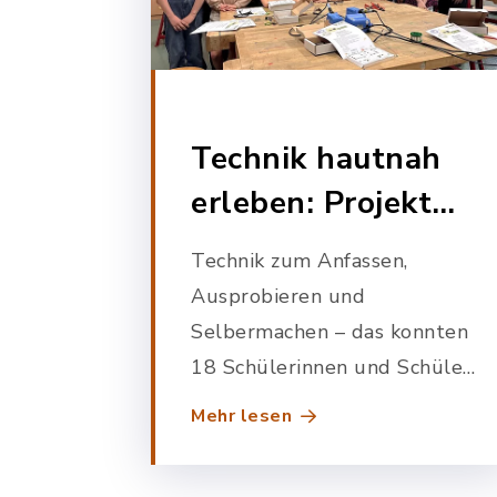
Technik hautnah
erleben: Projekt
"Schüler
Technik zum Anfassen,
entdecken
Ausprobieren und
Technik"
Selbermachen – das konnten
18 Schülerinnen und Schüler
der 4. Klasse aus unserer
Mehr lesen
Grundschule im Rahmen des
Projekts „SET – Schüler