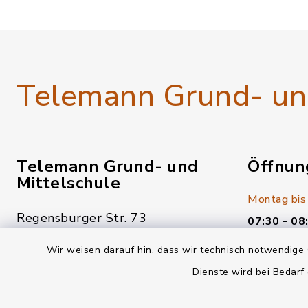
Telemann Grund- und
Telemann Grund- und
Öffnun
Mittelschule
Montag bis
Regensburger Str. 73
07:30 - 08
93158 Teublitz
10:00 - 15
Wir weisen darauf hin, dass wir technisch notwendige 
+49 (0) 9471 6019800
Dienste wird bei Bedarf
Freitag:
verwaltung@vs-teublitz.de
07:30 - 08