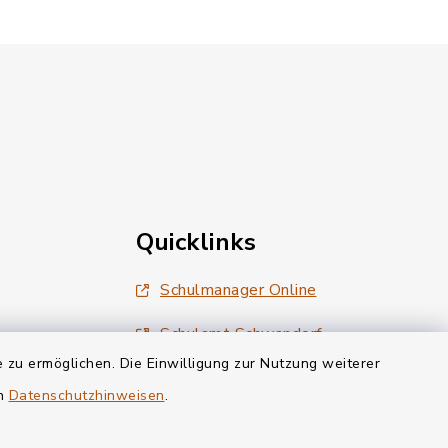
Quicklinks
Schulmanager Online
Schulamt Schwandorf
 zu ermöglichen. Die Einwilligung zur Nutzung weiterer
Bayerisches Staatsministerium für
en
Datenschutzhinweisen
.
Unterricht und Kultus
Stadt Teublitz