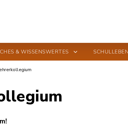
SCHES & WISSENSWERTES
SCHULLEBE
ehrerkollegium
ollegium
m!